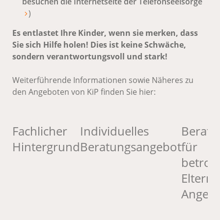
besuchen die Internetseite der Telefonseelsorge
)
Es entlastet Ihre Kinder, wenn sie merken, dass
Sie sich Hilfe holen! Dies ist keine Schwäche,
sondern verantwortungsvoll und stark!
Weiterführende Informationen sowie Näheres zu
den Angeboten von KiP finden Sie hier:
Fachlicher
Individuelles
Beratu
Hintergrund
Beratungsangebot
für
betrof
Eltern
Angehö