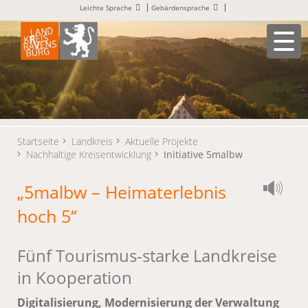
Leichte Sprache
Gebärdensprache
Startseite
Landkreis
Aktuelle Projekte
Nachhaltige Kreisentwicklung
Initiative 5malbw
„5malbw – Heimaterlebnis
hoch 5“
Fünf Tourismus-starke Landkreise
in Kooperation
Digitalisierung, Modernisierung der Verwaltung