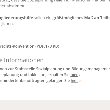
utet, dass die Sozialplanung Hilfen für Menschen mit Behi
nder abstimmt.
ngliederungshilfe
sollen ein
größtmögliches Maß an Teil
glichen.
rechts-Konvention
(PDF,173
KB
)
e Informationen
nen zur Stabsstelle Sozialplanung und Bildungsmanagemen
beplanung und Inklusion, erhalten Sie
hier
hindertenbeauftragten gelangen Sie
hier
.