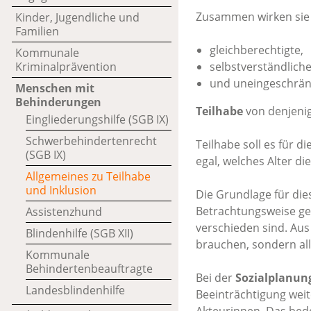
Zusammen wirken sie 
Kinder, Jugendliche und
Familien
gleichberechtigte,
Kommunale
Kriminalprävention
selbstverständlich
und uneingeschrän
Menschen mit
Behinderungen
Teilhabe
von denjeni
Eingliederungshilfe (SGB IX)
Schwerbehindertenrecht
Teilhabe soll es für d
(SGB IX)
egal, welches Alter d
Allgemeines zu Teilhabe
und Inklusion
Die Grundlage für die
Betrachtungsweise ge
Assistenzhund
verschieden sind. Au
Blindenhilfe (SGB XII)
brauchen, sondern al
Kommunale
Behindertenbeauftragte
Bei der
Sozialplanun
Landesblindenhilfe
Beeinträchtigung wei