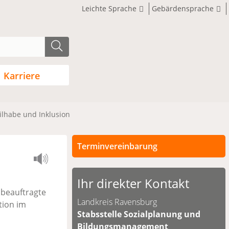
Leichte Sprache
Gebärdensprache
Karriere
ilhabe und Inklusion
Terminvereinbarung
Persönliche Termine sind nach
vorheriger Vereinbarung möglich.
Ihr direkter Kontakt
beauftragte
Unsere Kontaktdaten finden Sie
Landkreis Ravensburg
tion im
unten.
Stabsstelle Sozialplanung und
Bildungsmanagement