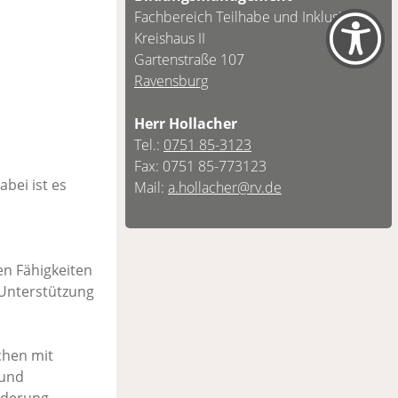
Fachbereich Teilhabe und Inklusion
Kreishaus II
Gartenstraße 107
Ravensburg
Herr Hollacher
Tel.:
0751 85-3123
Fax: 0751 85-773123
abei ist es
Mail:
a.hollacher@rv.de
en Fähigkeiten
 Unterstützung
chen mit
 und