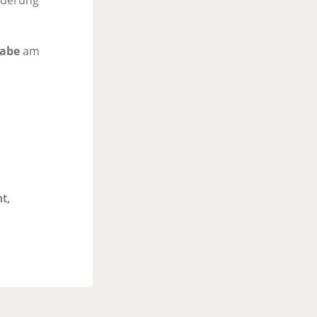
nderung
habe
am
t,