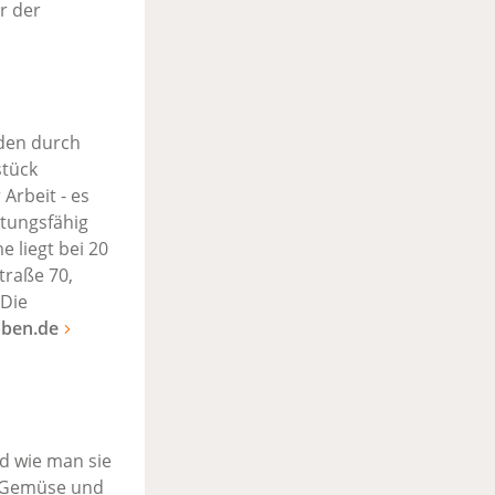
r der
nden durch
stück
Arbeit - es
stungsfähig
 liegt bei 20
traße 70,
 Die
ben.de
d wie man sie
n Gemüse und