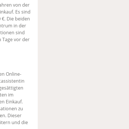
fahren von der
nkauf. Es sind
0 €. Die beiden
ntrum in der
tionen sind
n Tage vor der
n Online-
tassistentin
gesättigten
ten im
en Einkauf.
mationen zu
en. Dieser
itern und die