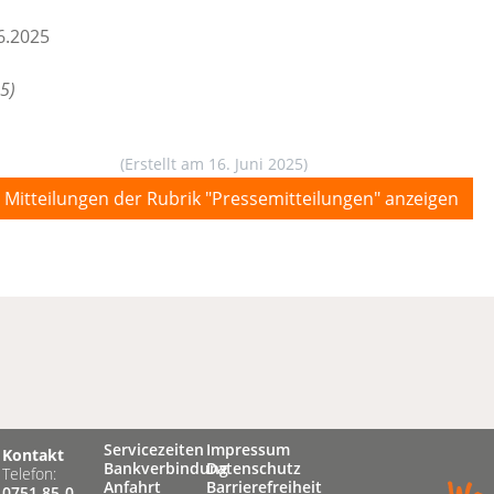
6.2025
25)
(Erstellt am 16. Juni 2025)
e Mitteilungen der Rubrik "Pressemitteilungen" anzeigen
Servicezeiten
Impressum
Kontakt
Bankverbindung
Datenschutz
Telefon:
Anfahrt
Barrierefreiheit
0751 85-0