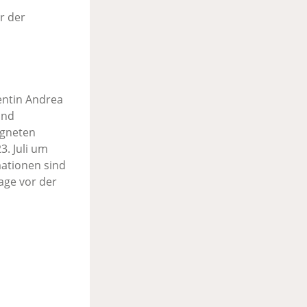
r der
entin Andrea
und
igneten
3. Juli um
mationen sind
age vor der