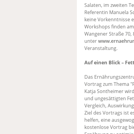
Salaten, im zweiten T
Referentin Manuela S
keine Vorkenntnisse er
Workshops finden am 8
Wangener Straße 70, 8
unter
www.ernaehrun
Veranstaltung.
Auf einen Blick – Fet
Das Ernährungszentru
Vortrag zum Thema "Fe
Katja Sontheimer wird
und ungesättigten Fe
Vergleich, Auswirkung
Ziel des Vortrags ist
helfen, eine ausgewog
kostenlose Vortrag bi