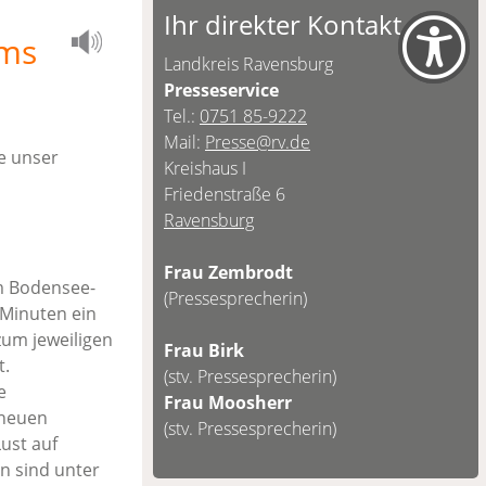
Ihr direkter Kontakt
ums
Landkreis Ravensburg
Presseservice
Tel.:
0751 85-9222
Mail:
Presse@rv.de
e unser
Kreishaus I
Friedenstraße 6
Ravensburg
Frau Zembrodt
m Bodensee-
(Pressesprecherin)
 Minuten ein
um jeweiligen
Frau Birk
t.
(stv. Pressesprecherin)
e
Frau Moosherr
 neuen
(stv. Pressesprecherin)
ust auf
n sind unter