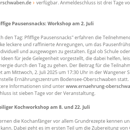
rschwaben.de
verfügbar. Anmeldeschluss ist drei Tage vo
fiffige Pausensnacks: Workshop am 2. Juli
h den Tag: Pfiffige Pausensnacks" erfahren die Teilnehme
hke leckere und raffinierte Anregungen, um das Pausenfrüh
dividuell und ausgewogen zu gestalten. Egal ob Schule oder 
een für jede Gelegenheit vorgestellt, die dabei helfen, lei
nergie durch den Tag zu gehen. Der Beitrag für die Teilnahme
t am Mittwoch, 2. Juli 2025 um 17:30 Uhr in der Wangener S
nstelle Ernährungszentrum Bodensee-Oberschwaben statt.
ere Informationen sind unter
www.ernaehrung-oberschwa
luss ist sieben Tage vor der Veranstaltung.
eiliger Kochworkshop am 8. und 22. Juli
ernen die Kochanfänger vor allem Grundrezepte kennen un
 kann. Dabei geht es im ersten Teil um die Zubereitung vo