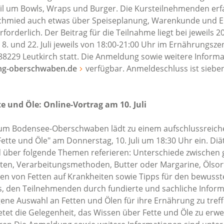
eil um Bowls, Wraps und Burger. Die Kursteilnehmenden er
chmied auch etwas über Speiseplanung, Warenkunde und Ei
forderlich. Der Beitrag für die Teilnahme liegt bei jeweils 2
. und 22. Juli jeweils von 18:00-21:00 Uhr im Ernährungsze
8229 Leutkirch statt. Die Anmeldung sowie weitere Informa
g-oberschwaben.de
verfügbar. Anmeldeschluss ist siebe
te und Öle: Online-Vortrag am 10. Juli
m Bodensee-Oberschwaben lädt zu einem aufschlussreiche
tte und Öle" am Donnerstag, 10. Juli um 18:30 Uhr ein. Diä
 über folgende Themen referieren: Unterschiede zwischen 
tten, Verarbeitungsmethoden, Butter oder Margarine, Ölsor
en von Fetten auf Krankheiten sowie Tipps für den bewusst
 es, den Teilnehmenden durch fundierte und sachliche Infor
ene Auswahl an Fetten und Ölen für ihre Ernährung zu treff
etet die Gelegenheit, das Wissen über Fette und Öle zu erwe