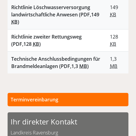
Richtlinie Löschwasserversorgung
149
landwirtschaftliche Anwesen
(PDF,149
KB
KB
)
Richtlinie zweiter Rettungsweg
128
(PDF,128
KB
)
KB
Technische Anschlussbedingungen für
1,3
Brandmeldeanlagen
(PDF,1,3
MB
)
MB
Terminvereinbarung
Persönliche Termine sind nach vorheriger
Vereinbarung möglich.
Ihr direkter Kontakt
Unsere Kontaktdaten finden Sie unten.
Landkreis Ravensburg