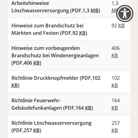
Arbeitshinweise
1,3
Löschwasserversorgung
(PDF,1,3
MB
)
MB
Hinweise zum Brandschutz bei
92
KB
Märkten und Festen
(PDF,92
KB
)
Hinweise zum vorbeugenden
406
Brandschutz bei Windenergieanlagen
KB
(PDF,406
KB
)
Richtlinie Druckknopfmelder
(PDF,102
102
KB
)
KB
Richtlinie Feuerwehr-
164
Gebäudefunkanlagen
(PDF,164
KB
)
KB
Richtlinie Löschwasserversorgung
257
(PDF,257
KB
)
KB