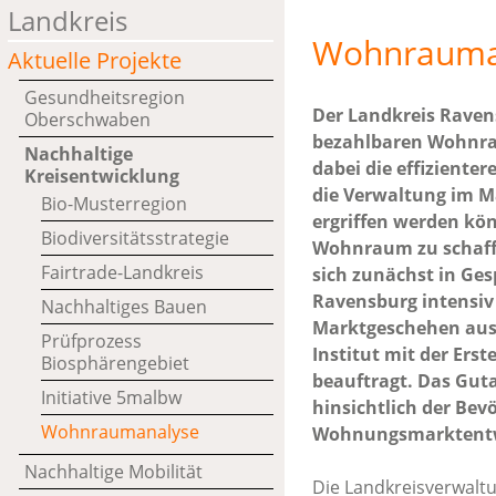
Landkreis
Wohnrauma
Aktuelle Projekte
Gesundheitsregion
Der Landkreis Raven
Oberschwaben
bezahlbaren Wohnrau
Nachhaltige
dabei die effizient
Kreisentwicklung
die Verwaltung im M
Bio-Musterregion
ergriffen werden k
Biodiversitätsstrategie
Wohnraum zu schaffen
Fairtrade-Landkreis
sich zunächst in Ge
Ravensburg intensiv
Nachhaltiges Bauen
Marktgeschehen ause
Prüfprozess
Institut mit der Er
Biosphärengebiet
beauftragt. Das Guta
Initiative 5malbw
hinsichtlich der Bev
Wohnraumanalyse
Wohnungsmarktentw
Nachhaltige Mobilität
Die Landkreisverwalt