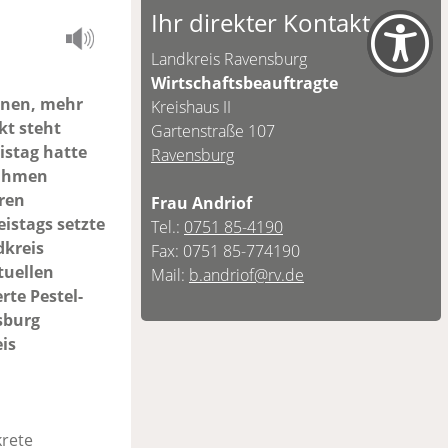
Ihr direkter Kontakt
Landkreis Ravensburg
Wirtschaftsbeauftragte
nnen, mehr
Kreishaus II
kt steht
Gartenstraße 107
istag hatte
Ravensburg
nahmen
ren
Frau Andriof
istags setzte
Tel.:
0751 85-4190
dkreis
Fax: 0751 85-774190
tuellen
Mail:
b.andriof@rv.de
te Pestel-
sburg
is
krete