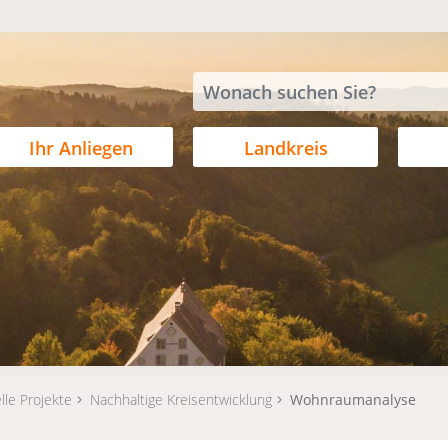
Ihr Anliegen
Landkreis
lle Projekte
Nachhaltige Kreisentwicklung
Wohnraumanalyse