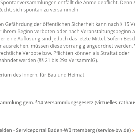
Spontanversammlungen entfällt die Anmeldepflicht. Denn Ar
Recht, sich spontan zu versammeln.
ren Gefährdung der öffentlichen Sicherheit kann nach § 15
 ihrem Beginn verboten oder nach Veranstaltungsbeginn a
er eine Auflösung sind jedoch das letzte Mittel. Sofern Be
r ausreichen, müssen diese vorrangig angeordnet werden.
htliche Verbote bzw. Pflichten können als Straftat oder
eahndet werden (§§ 21 bis 29a VersammlG).
erium des Innern, für Bau und Heimat
mmlung gem. §14 Versammlungsgesetz (virtuelles-rathaus
den - Serviceportal Baden-Württemberg (service-bw.de)