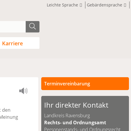
Leichte Sprache
Gebärdensprache
Karriere
Terminvereinbarung
Persönliche Termine sind nach
vorheriger Vereinbarung möglich.
Ihr direkter Kontakt
t den
Unsere Kontaktdaten finden Sie
Landkreis Ravensburg
 Meinung
unten.
Rechts- und Ordnungsamt
Personenstands- und Ordnungsrecht