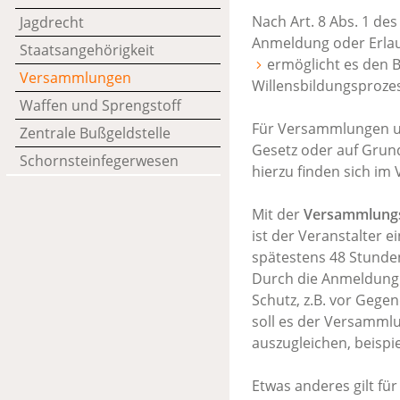
Nach Art. 8 Abs. 1 de
Jagdrecht
Anmeldung oder Erlau
Staatsangehörigkeit
ermöglicht es den B
Versammlungen
Willensbildungsprozes
Waffen und Sprengstoff
Für Versammlungen un
Zentrale Bußgeldstelle
Gesetz oder auf Grun
Schornsteinfegerwesen
hierzu finden sich i
Mit der
Versammlungs
ist der Veranstalter 
spätestens 48 Stund
Durch die Anmeldung s
Schutz, z.B. vor Geg
soll es der Versamml
auszugleichen, beispi
Etwas anderes gilt fü