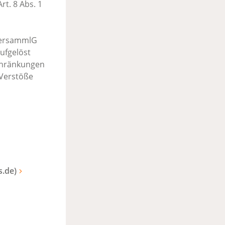
t. 8 Abs. 1
 VersammlG
ufgelöst
schränkungen
 Verstöße
.de)