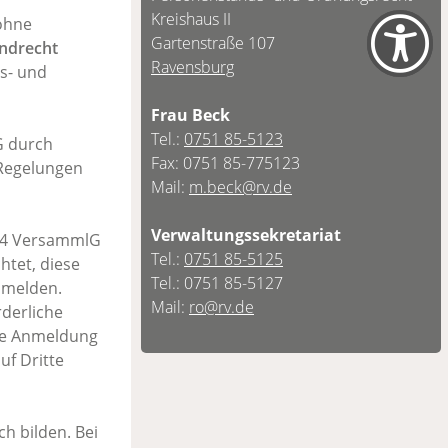
Kreishaus II
 ohne
Gartenstraße 107
ndrecht
Ravensburg
s- und
Frau Beck
Tel.:
0751 85-5123
G durch
Fax: 0751 85-775123
 Regelungen
Mail:
m.beck@rv.de
Verwaltungssekretariat
 14 VersammlG
Tel.:
0751 85-5125
htet, diese
Tel.: 0751 85-5127
umelden.
Mail:
ro@rv.de
rderliche
ige Anmeldung
f Dritte
h bilden. Bei