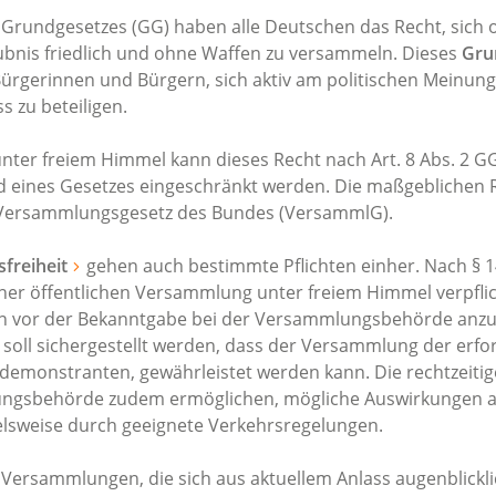
s Grundgesetzes (GG) haben alle Deutschen das Recht, sich
bnis friedlich und ohne Waffen zu versammeln. Dieses
Gru
ürgerinnen und Bürgern, sich aktiv am politischen Meinung
s zu beteiligen.
ter freiem Himmel kann dieses Recht nach Art. 8 Abs. 2 G
d eines Gesetzes eingeschränkt werden. Die maßgeblichen
m Versammlungsgesetz des Bundes (VersammlG).
freiheit
gehen auch bestimmte Pflichten einher. Nach §
einer öffentlichen Versammlung unter freiem Himmel verpflic
en vor der Bekanntgabe bei der Versammlungsbehörde anz
oll sichergestellt werden, dass der Versammlung der erfo
endemonstranten, gewährleistet werden kann. Die rechtzeit
ungsbehörde zudem ermöglichen, mögliche Auswirkungen au
elsweise durch geeignete Verkehrsregelungen.
r Versammlungen, die sich aus aktuellem Anlass augenblicklic