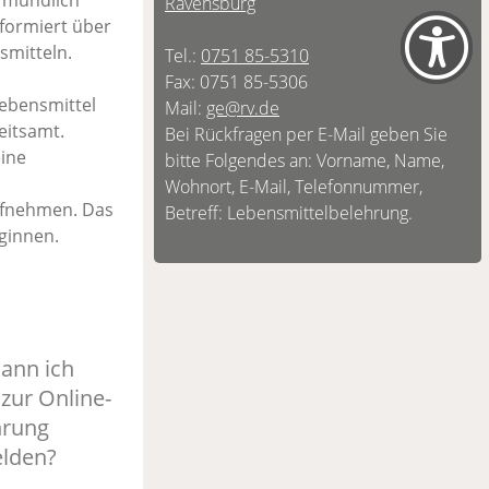
e mündlich
Ravensburg
nformiert über
mitteln.
Tel.:
0751 85-5310
Fax: 0751 85-5306
Lebensmittel
Mail:
ge@rv.de
eitsamt.
Bei Rückfragen per E-Mail geben Sie
eine
bitte Folgendes an: Vorname, Name,
Wohnort, E-Mail, Telefonnummer,
aufnehmen. Das
Betreff: Lebensmittelbelehrung.
ginnen.
ann ich
zur Online-
hrung
lden?