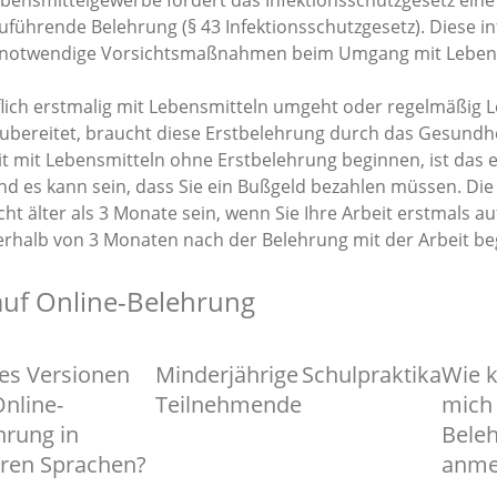
ebensmittelgewerbe fordert das Infektionsschutzgesetz ein
zuführende Belehrung (§ 43 Infektionsschutzgesetz). Diese i
 notwendige Vorsichtsmaßnahmen beim Umgang mit Lebens
flich erstmalig mit Lebensmitteln umgeht oder regelmäßig 
t zubereitet, braucht diese Erstbelehrung durch das Gesundh
it mit Lebensmitteln ohne Erstbelehrung beginnen, ist das 
d es kann sein, dass Sie ein Bußgeld bezahlen müssen. Die
cht älter als 3 Monate sein, wenn Sie Ihre Arbeit erstmals 
erhalb von 3 Monaten nach der Belehrung mit der Arbeit be
auf Online-Belehrung
 es Versionen
Minderjährige
Schulpraktika
Wie k
Online-
Teilnehmende
mich 
hrung in
Bele
ren Sprachen?
anme