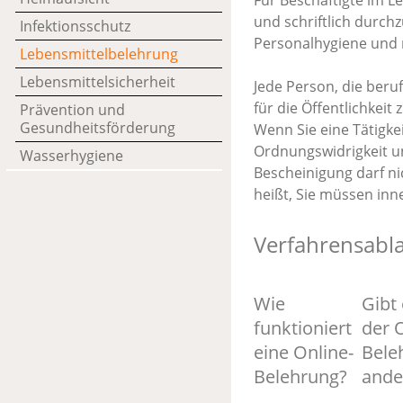
Für Beschäftigte im L
und schriftlich durch
Infektionsschutz
Personalhygiene und
Lebensmittelbelehrung
Lebensmittelsicherheit
Jede Person, die beru
für die Öffentlichkei
Prävention und
Gesundheitsförderung
Wenn Sie eine Tätigke
Ordnungswidrigkeit un
Wasserhygiene
Bescheinigung darf ni
heißt, Sie müssen inn
Verfahrensabl
Wie
Gibt
funktioniert
der 
eine Online-
Bele
Belehrung?
ande