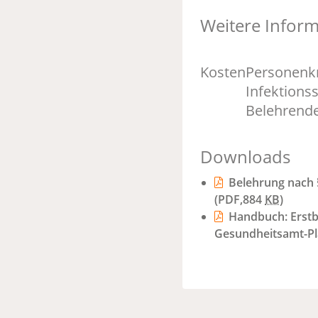
Weitere Infor
Kosten
Personenkr
Infektions
Belehrend
Downloads
Belehrung nach §
(PDF,884
KB
)
Handbuch: Erstb
Gesundheitsamt-P