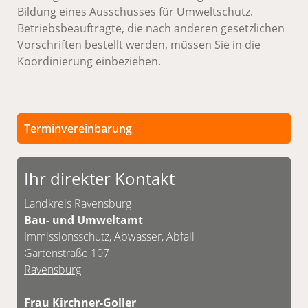
Bildung eines Ausschusses für Umweltschutz.
Betriebsbeauftragte, die nach anderen gesetzlichen
Vorschriften bestellt werden, müssen Sie in die
Koordinierung einbeziehen.
Terminvereinbarung
Persönliche Termine sind nach vorheriger
Vereinbarung möglich.
Ihr direkter Kontakt
Unsere Kontaktdaten finden Sie unten.
Landkreis Ravensburg
Bau- und Umweltamt
Immissionsschutz, Abwasser, Abfall
Gartenstraße 107
Ravensburg
Frau Kirchner-Goller