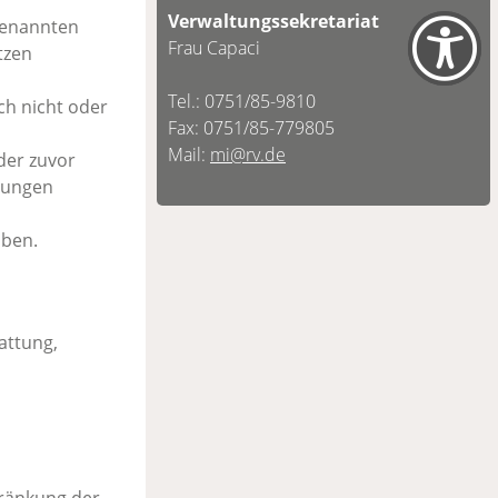
Verwaltungssekretariat
 genannten
Frau Capaci
tzen
Tel.: 0751/85-9810
ch nicht oder
Fax: 0751/85-779805
Mail:
mi@rv.de
der zuvor
zungen
aben.
attung,