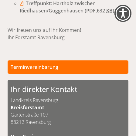
Treffpunkt: Hartholz zwischen
Riedhausen/Guggenhausen
(PDF,632
KB
)
Wir freuen uns auf Ihr Kommen!
Ihr Forstamt Ravensburg
Terminvereinbarung
Persönliche Termine sind nach vorheriger
Vereinbarung möglich.
Ihr direkter Kontakt
Unsere Kontaktdaten finden Sie unten.
Landkreis Ravensburg
Kreisforstamt
Gartenstraße 107
88212 Ravensburg