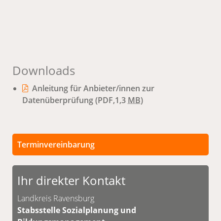
Downloads
Anleitung für Anbieter/innen zur
Datenüberprüfung
(PDF,1,3
MB
)
Terminvereinbarung
Persönliche Termine sind nach vorheriger
Vereinbarung möglich.
Ihr direkter Kontakt
Unsere Kontaktdaten finden Sie unten.
Landkreis Ravensburg
Stabsstelle Sozialplanung und