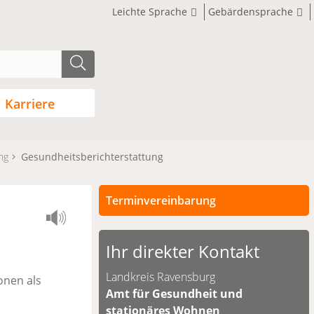
Leichte Sprache
Gebärdensprache
Karriere
ng
Gesundheitsberichterstattung
Terminvereinbarung
Persönliche Termine sind nach
vorheriger Vereinbarung möglich.
Ihr direkter Kontakt
Unsere Kontaktdaten finden Sie
Landkreis Ravensburg
onen als
unten.
Amt für Gesundheit und
stationäres Wohnen