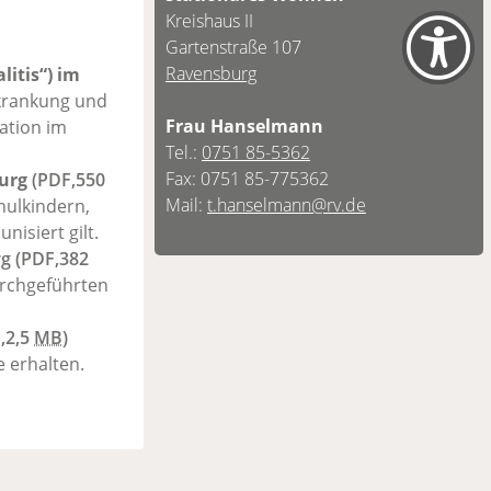
Kreishaus II
Gartenstraße 107
Ravensburg
itis“) im
rkrankung und
Frau Hanselmann
ation im
Tel.:
0751 85-5362
Fax: 0751 85-775362
urg
(PDF,550
Mail:
t.hanselmann@rv.de
hulkindern,
isiert gilt.
rg
(PDF,382
durchgeführten
,2,5
MB
)
 erhalten.