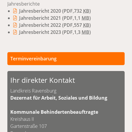
Jahresberichte
Jahresbericht 2020
(PDF,732
KB
)
Jahresbericht 2021
(PDF,1,1
MB
)
Jahresbericht 2022
(PDF,557
KB
)
Jahresbericht 2023
(PDF,1,3
MB
)
Terminvereinbarung
Persönliche Termine nur nach vorheriger
Terminvereinbarung. Die Kontaktdaten für eine
Ihr direkter Kontakt
mögliche Terminvereinbarung finden Sie
untenstehend in der Kontaktbox.
Landkreis Ravensburg
Dezernat für Arbeit, Soziales und Bildung
Kommunale Behindertenbeauftragte
Kreishaus II
Gartenstraße 107