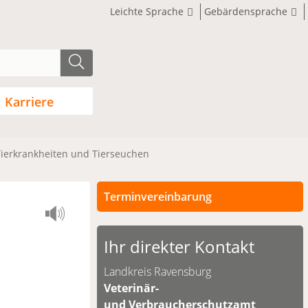
Leichte Sprache
Gebärdensprache
Karriere
Tierkrankheiten und Tierseuchen
Terminvereinbarung
Persönliche Termine sind nach
vorheriger Vereinbarung möglich.
Ihr direkter Kontakt
Unsere Kontaktdaten finden Sie
Landkreis Ravensburg
unten.
Veterinär-
und Verbraucherschutzamt