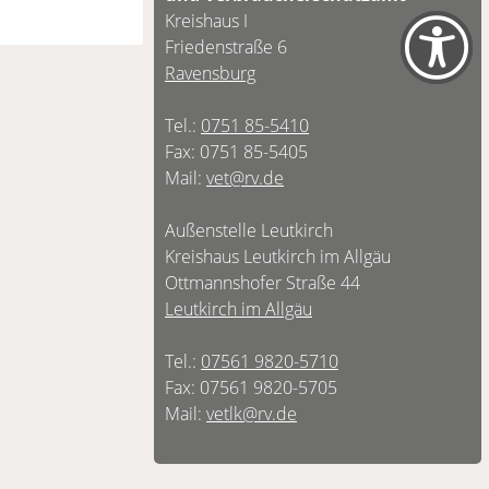
Kreishaus I
Friedenstraße 6
Ravensburg
Tel.:
0751 85-5410
Fax: 0751 85-5405
Mail:
vet@rv.de
Außenstelle Leutkirch
Kreishaus Leutkirch im Allgäu
Ottmannshofer Straße 44
Leutkirch im Allgäu
Tel.:
07561 9820-5710
Fax: 07561 9820-5705
Mail:
vetlk@rv.de