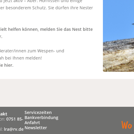
 jetzt aktiv – Aber: Hornissen und einige
r besonderem Schutz. Sie dürfen ihre Nester
ielt helfen können, melden Sie das Nest bitte
r.
 Berater/innen zum Wespen- und
nah bei Ihnen melden!
e hier.
Servicezeiten
takt
Bankverbindung
fon:
0751 85-
Anfahrt
Newsletter
il:
lra@rv.de