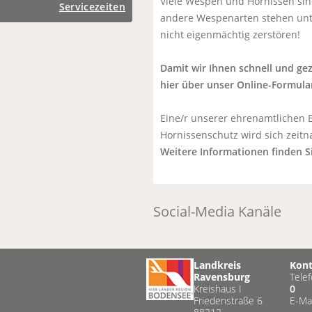
Viele Wespen und Hornissen sind
Servicezeiten
andere Wespenarten stehen unte
nicht eigenmächtig zerstören!
Damit wir Ihnen schnell und gez
hier über unser Online-Formula
Eine/r unserer ehrenamtlichen
Hornissenschutz wird sich zeit
Weitere Informationen finden Si
Social-Media Kanäle
Landkreis
Kon
Ravensburg
Tele
Kreishaus I
0
Friedenstraße 6
E-Ma