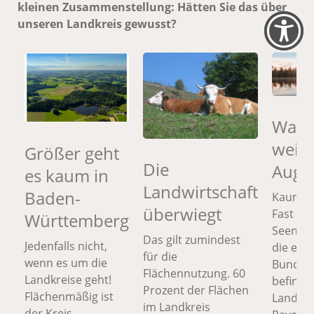
kleinen Zusammenstellung: Hätten Sie das über
unseren Landkreis gewusst?
Wasse
weit 
Größer geht
Die
Auge 
es kaum in
Landwirtschaft
Baden-
Kaum zu
überwiegt
Fast ein
Württemberg
Seen un
Das gilt zumindest
Jedenfalls nicht,
die es 
für die
wenn es um die
Bundesl
Flächennutzung. 60
Landkreise geht!
befinde
Prozent der Flächen
Flächenmäßig ist
Landkre
im Landkreis
der Kreis