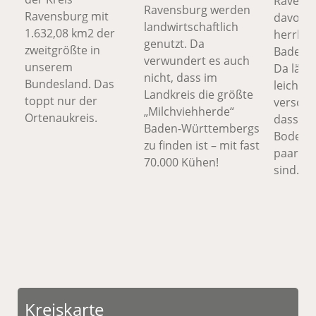
Ravensb
Ravensburg werden
Ravensburg mit
davon b
landwirtschaftlich
1.632,08 km2 der
herrlic
genutzt. Da
zweitgrößte in
Bademög
verwundert es auch
unserem
Da lässt
nicht, dass im
Bundesland. Das
leicht
Landkreis die größte
toppt nur der
verschm
„Milchviehherde“
Ortenaukreis.
dass es
Baden-Württembergs
Bodense
zu finden ist – mit fast
paar Ki
70.000 Kühen!
sind.
Kreiskarte