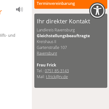
Terminvereinbarung
r
Persönliche Termine sind nach
vorheriger Vereinbarung möglich.
Ihr direkter Kontakt
Unsere Kontaktdaten finden Sie
Landkreis Ravensburg
unten.
ilfs- und
Gleichstellungsbeauftragte
Kreishaus II
Gartenstraße 107
Ravensburg
Frau Frick
Tel.:
0751 85-3143
Mail:
t.frick@rv.de