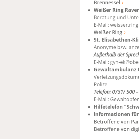
Brennessel
Weißer Ring Raven
Beratung und Unter
E-Mail:
weisser.ring
Weißer Ring
St. Elisabethen-Kl
Anonyme bzw. anze
Außerhalb der Sprec
E-Mail:
gyn-ek@ober
Gewaltambulanz U
Verletzungsdokume
Polizei
Telefon: 0731/ 500 
E-Mail:
Gewaltopfer
Hilfetelefon "Sch
Informationen für
Betroffene von Par
Betroffene von dig