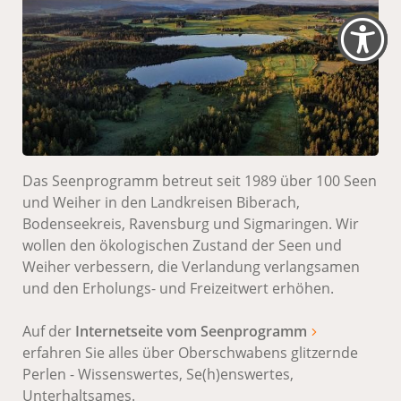
Das Seenprogramm betreut seit 1989 über 100 Seen
und Weiher in den Landkreisen Biberach,
Bodenseekreis, Ravensburg und Sigmaringen. Wir
wollen den ökologischen Zustand der Seen und
Weiher verbessern, die Verlandung verlangsamen
und den Erholungs- und Freizeitwert erhöhen.
Auf der
Internetseite vom Seenprogramm
erfahren Sie alles über Oberschwabens glitzernde
Perlen - Wissenswertes, Se(h)enswertes,
Unterhaltsames.