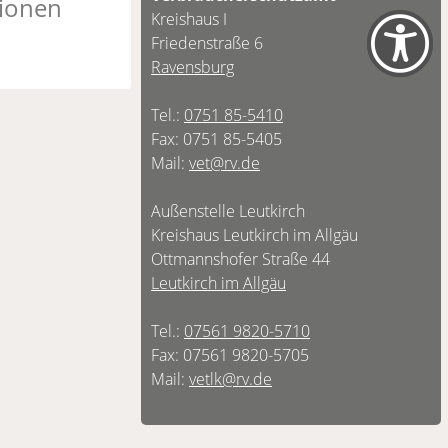
tionen
Kreishaus I
Friedenstraße 6
Ravensburg
Tel.:
0751 85-5410
Fax: 0751 85-5405
Mail:
vet@rv.de
Außenstelle Leutkirch
Kreishaus Leutkirch im Allgäu
Ottmannshofer Straße 44
Leutkirch im Allgäu
Tel.:
07561 9820-5710
Fax: 07561 9820-5705
Mail:
vetlk@rv.de