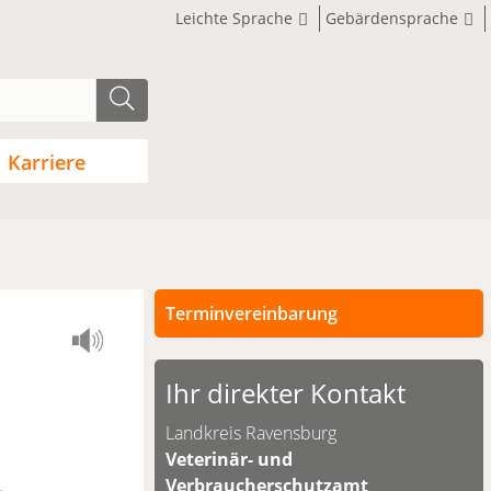
Leichte Sprache
Gebärdensprache
Karriere
Terminvereinbarung
Persönliche Termine sind nach
vorheriger Vereinbarung möglich.
Ihr direkter Kontakt
Unsere Kontaktdaten finden Sie
Landkreis Ravensburg
unten.
Veterinär- und
Verbraucherschutzamt