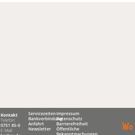
Servicezeiten
Impressum
Kontakt
Bankverbindung
Datenschutz
Telefon:
Anfahrt
Barrierefreiheit
0751 85-0
Newsletter
Öffentliche
E-Mail:
Bekanntmachungen