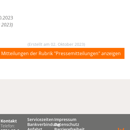
0.2023
r 2023)
(Erstellt am 02. Oktober 2023)
e Mitteilungen der Rubrik "Pressemitteilungen" anzeigen
Servicezeiten
Impressum
Kontakt
Bankverbindung
Datenschutz
Telefon:
Anfahrt
Barrierefreiheit