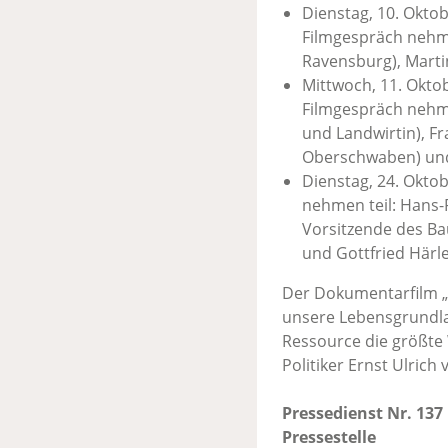
Dienstag, 10. Okto
Filmgespräch nehme
Ravensburg), Marti
Mittwoch, 11. Okto
Filmgespräch nehm
und Landwirtin), F
Oberschwaben) und P
Dienstag, 24. Okto
nehmen teil: Hans-P
Vorsitzende des B
und Gottfried Härle
Der Dokumentarfilm „U
unsere Lebensgrundlag
Ressource die größte
Politiker Ernst Ulric
Pressedienst Nr. 137
Pressestelle