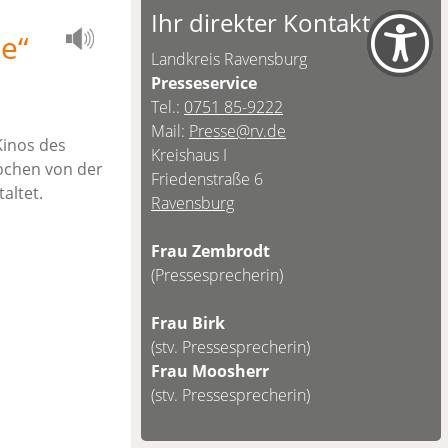
Ihr direkter Kontakt
e“
Landkreis Ravensburg
Presseservice
Tel.:
0751 85-9222
Mail:
Presse@rv.de
Kinos des
Kreishaus I
ochen von der
Friedenstraße 6
altet.
Ravensburg
Frau Zembrodt
(Pressesprecherin)
Frau Birk
(stv. Pressesprecherin)
Frau Moosherr
(stv. Pressesprecherin)