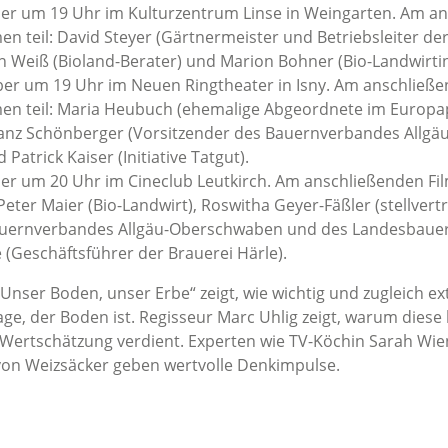
ber um 19 Uhr im Kulturzentrum Linse in Weingarten. Am a
n teil: David Steyer (Gärtnermeister und Betriebsleiter de
n Weiß (Bioland-Berater) und Marion Bohner (Bio-Landwirtin
ber um 19 Uhr im Neuen Ringtheater in Isny. Am anschließ
en teil: Maria Heubuch (ehemalige Abgeordnete im Europ
ranz Schönberger (Vorsitzender des Bauernverbandes Allgäu
atrick Kaiser (Initiative Tatgut).
ber um 20 Uhr im Cineclub Leutkirch. Am anschließenden F
eter Maier (Bio-Landwirt), Roswitha Geyer-Fäßler (stellvert
auernverbandes Allgäu-Oberschwaben und des Landesbaue
 (Geschäftsführer der Brauerei Härle).
nser Boden, unser Erbe“ zeigt, wie wichtig und zugleich e
e, der Boden ist. Regisseur Marc Uhlig zeigt, warum diese
 Wertschätzung verdient. Experten wie TV-Köchin Sarah Wi
h von Weizsäcker geben wertvolle Denkimpulse.