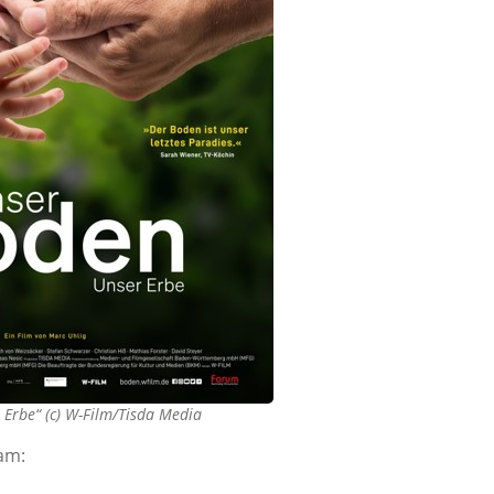
 Erbe“ (c) W-Film/Tisda Media
 am: