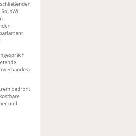
nschließenden
r SoLaWi
).
enden
aparlament
-
ilmgespräch
retende
rnverbandes)
xtrem bedroht
 kostbare
ener und