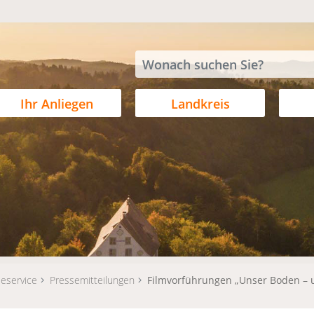
Ihr Anliegen
Landkreis
eservice
Pressemitteilungen
Filmvorführungen „Unser Boden – u