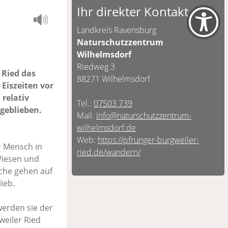
Ihr direkter Kontakt
Landkreis Ravensburg
Naturschutzzentrum
Wilhelmsdorf
Riedweg 3
 Ried das
88271 Wilhelmsdorf
iszeiten vor
relativ
Tel.:
07503 739
 geblieben.
Mail:
info@naturschutzzentrum-
wilhelmsdorf.de
Web:
https://pfrunger-burgweiler-
r Mensch in
ried.de/wandern/
Wiesen und
äche gehen auf
ieb.
werden sie der
weiler Ried