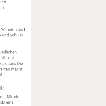
chen
ern.
e Wilhelmsdorf
n und Schüler
hiedlichen
ollstuhl
es dabei. Die
swerten macht
!
l:
mit Mitteln
eds eine