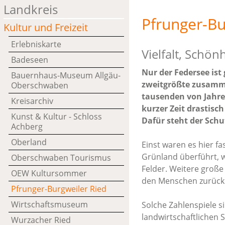
Landkreis
Pfrunger-Bu
Kultur und Freizeit
Erlebniskarte
Vielfalt, Schö
Badeseen
Nur der Federsee ist 
Bauernhaus-Museum Allgäu-
zweitgrößte zusamm
Oberschwaben
tausenden von Jahre
Kreisarchiv
kurzer Zeit drastisc
Kunst & Kultur - Schloss
Dafür steht der Schut
Achberg
Oberland
Einst waren es hier f
Grünland überführt, w
Oberschwaben Tourismus
Felder. Weitere große
OEW Kultursommer
den Menschen zurück:
Pfrunger-Burgweiler Ried
Wirtschaftsmuseum
Solche Zahlenspiele 
landwirtschaftlichen S
Wurzacher Ried