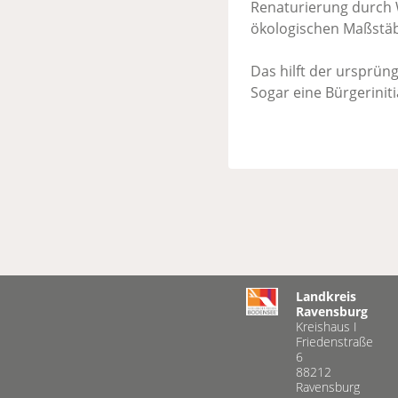
Renaturierung durch 
ökologischen Maßstäb
Das hilft der ursprüng
Sogar eine Bürgerinit
Landkreis
Ravensburg
Kreishaus I
Friedenstraße
6
88212
Ravensburg