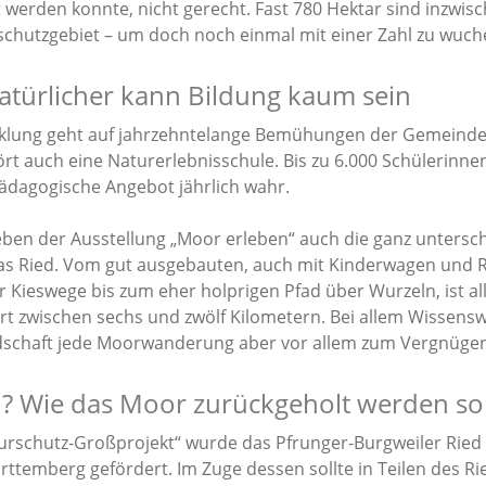
 werden konnte, nicht gerecht. Fast 780 Hektar sind inzwis
chutzgebiet – um doch noch einmal mit einer Zahl zu wuch
türlicher kann Bildung kaum sein
icklung geht auf jahrzehntelange Bemühungen der Gemeind
rt auch eine Naturerlebnisschule. Bis zu 6.000 Schülerinne
dagogische Angebot jährlich wahr.
ben der Ausstellung „Moor erleben“ auch die ganz untersc
 Ried. Vom gut ausgebauten, auch mit Kinderwagen und R
Kieswege bis zum eher holprigen Pfad über Wurzeln, ist all
rt zwischen sechs und zwölf Kilometern. Bei allem Wissen
ndschaft jede Moorwanderung aber vor allem zum Vergnügen
? Wie das Moor zurückgeholt werden sol
urschutz-Großprojekt“ wurde das Pfrunger-Burgweiler Ried 
temberg gefördert. Im Zuge dessen sollte in Teilen des Ri