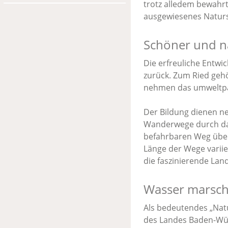
trotz alledem bewahrt
ausgewiesenes Naturs
Schöner und na
Die erfreuliche Entw
zurück. Zum Ried gehö
nehmen das umweltpä
Der Bildung dienen ne
Wanderwege durch das
befahrbaren Weg über 
Länge der Wege variie
die faszinierende La
Wasser marsch
Als bedeutendes „Nat
des Landes Baden-Würt