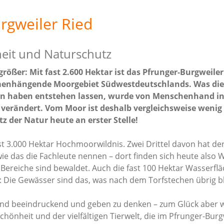
rgweiler Ried
nheit und Naturschutz
größer: Mit fast 2.600 Hektar ist das Pfrunger-Burgweiler
enhängende Moorgebiet Südwestdeutschlands. Was die E
n haben entstehen lassen, wurde von Menschenhand in 
h verändert. Vom Moor ist deshalb vergleichsweise wenig
z der Natur heute an erster Stelle!
ast 3.000 Hektar Hochmoorwildnis. Zwei Drittel davon hat de
ie das die Fachleute nennen – dort finden sich heute also 
 Bereiche sind bewaldet. Auch die fast 100 Hektar Wasserfl
 Die Gewässer sind das, was nach dem Torfstechen übrig bl
sind beeindruckend und geben zu denken – zum Glück aber 
chönheit und der vielfältigen Tierwelt, die im Pfrunger-Burg