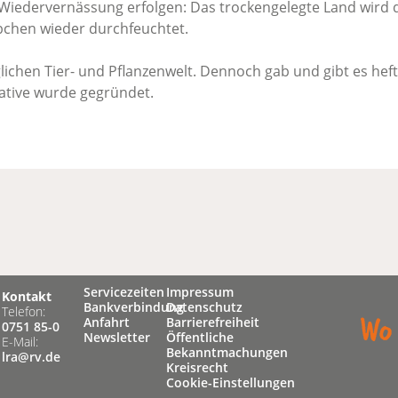
Wiedervernässung erfolgen: Das trockengelegte Land wird 
chen wieder durchfeuchtet.
lichen Tier- und Pflanzenwelt. Dennoch gab und gibt es hefti
iative wurde gegründet.
Servicezeiten
Impressum
Kontakt
Bankverbindung
Datenschutz
Telefon:
Anfahrt
Barrierefreiheit
0751 85-0
Newsletter
Öffentliche
E-Mail:
Bekanntmachungen
lra@rv.de
Kreisrecht
Cookie-Einstellungen