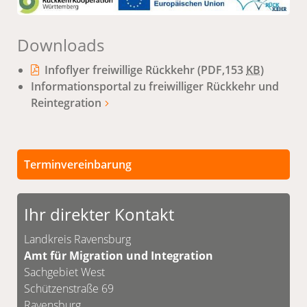
Downloads
Infoflyer freiwillige Rückkehr
(PDF,153
KB
)
Informationsportal zu freiwilliger Rückkehr und
Reintegration
Terminvereinbarung
Ihr direkter Kontakt
Landkreis Ravensburg
Amt für Migration und Integration
Sachgebiet West
Schützenstraße 69
Ravensburg