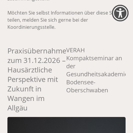
Möchten Sie selbst Informationen über diese Seite
teilen, melden Sie sich gerne bei der
Koordinierungsstelle.
Praxisübernahme
M
VERAH
Kompaktseminar an
zum 31.12.2026 –
M
der
Hausärztliche
S
Gesundheitsakademie
Perspektive mit
G
Bodensee-
Zukunft in
(
Oberschwaben
Wangen im
Allgäu