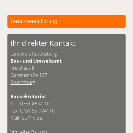
Terminvereinbarung
Persönliche Termine nur nach vorheriger
Terminvereinbarung. Die Kontaktdaten für eine
Ihr direkter Kontakt
mögliche Terminvereinbarung finden Sie
untenstehend in der Kontaktbox.
Landkreis Ravensburg
Bau- und Umweltamt
Kreishaus II
Gartenstraße 107
Ravensburg
Bausekretariat
Tel.:
0751 85-4110
Fax: 0751 85-774110
Mail:
bu@rv.de
Virtuelles Bauamt