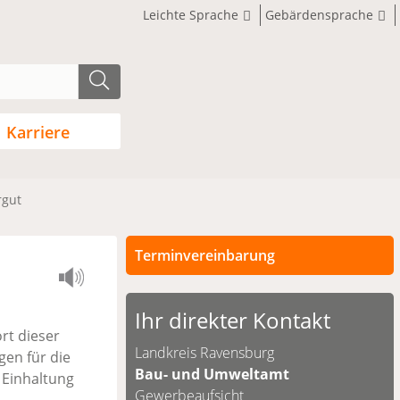
Leichte Sprache
Gebärdensprache
Karriere
rgut
Terminvereinbarung
Persönliche Termine sind nach
vorheriger Vereinbarung möglich.
Ihr direkter Kontakt
rt dieser
Unsere Kontaktdaten finden Sie
Landkreis Ravensburg
gen für die
unten.
Bau- und Umweltamt
 Einhaltung
Gewerbeaufsicht