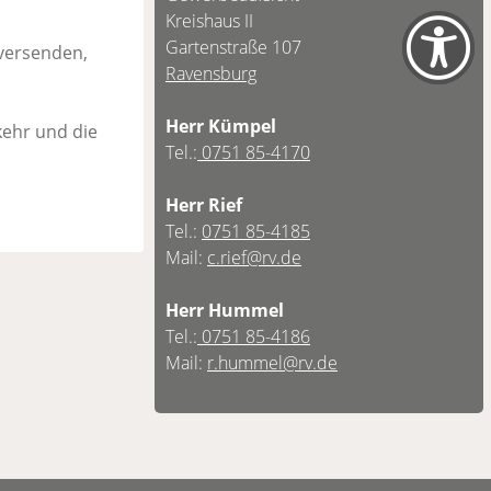
Kreishaus II
Gartenstraße 107
versenden,
Ravensburg
Herr Kümpel
ehr und die
Tel.:
0751 85-4170
Herr Rief
Tel.:
0751 85-4185
Mail:
c.rief@rv.de
Herr Hummel
Tel.:
0751 85-4186
Mail:
r.hummel@rv.de