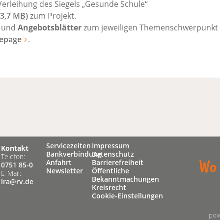
erleihung des Siegels „Gesunde Schule“
3,7
MB
)
zum Projekt.
und
Angebotsblätter
zum jeweiligen Themenschwerpunkt e
epage
.
Servicezeiten
Impressum
Kontakt
Bankverbindung
Datenschutz
Telefon:
Anfahrt
Barrierefreiheit
0751 85-0
Newsletter
Öffentliche
E-Mail:
Bekanntmachungen
lra@rv.de
Kreisrecht
Cookie-Einstellungen
pow