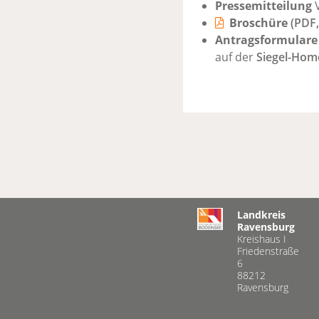
Pressemitteilung
V
Broschüre
(PDF,
Antragsformulare
auf der
Siegel-Hom
Landkreis
Ravensburg
Kreishaus I
Friedenstraße
6
88212
Ravensburg