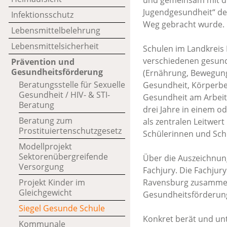
und gemeinsam mit d
Jugendgesundheit“ de
Infektionsschutz
Weg gebracht wurde.
Lebensmittelbelehrung
Lebensmittelsicherheit
Schulen im Landkreis
verschiedenen gesund
Prävention und
Gesundheitsförderung
(Ernährung, Bewegung
Beratungsstelle für Sexuelle
Gesundheit, Körperbe
Gesundheit / HIV- & STI-
Gesundheit am Arbeits
Beratung
drei Jahre in einem o
Beratung zum
als zentralen Leitwer
Prostituiertenschutzgesetz
Schülerinnen und Schü
Modellprojekt
Sektorenübergreifende
Über die Auszeichnun
Versorgung
Fachjury. Die Fachjur
Projekt Kinder im
Ravensburg zusammen 
Gleichgewicht
Gesundheitsförderung
Siegel Gesunde Schule
Konkret berät und unt
Kommunale