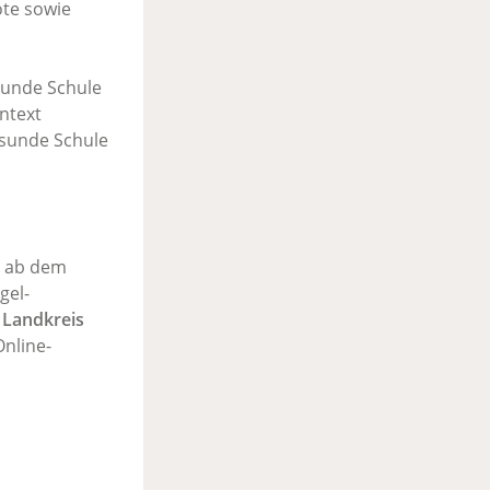
ote sowie
sunde Schule
ntext
esunde Schule
t ab dem
gel-
 Landkreis
Online-