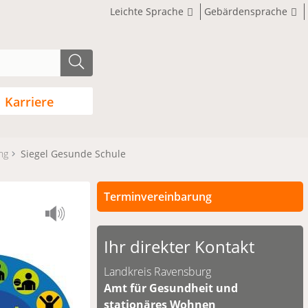
Leichte Sprache
Gebärdensprache
Karriere
ng
Siegel Gesunde Schule
Terminvereinbarung
Persönliche Termine sind nach
vorheriger Vereinbarung möglich.
Ihr direkter Kontakt
Unsere Kontaktdaten finden Sie
Landkreis Ravensburg
unten.
Amt für Gesundheit und
stationäres Wohnen