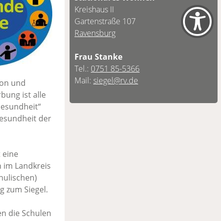
Kreishaus II
Gartenstraße 107
Ravensburg
Frau Stanke
Tel.:
0751 85-5366
Mail:
siegel@rv.de
ion und
ung ist alle
Gesundheit“
Gesundheit der
 eine
n im Landkreis
hulischen)
g zum Siegel.
en die Schulen