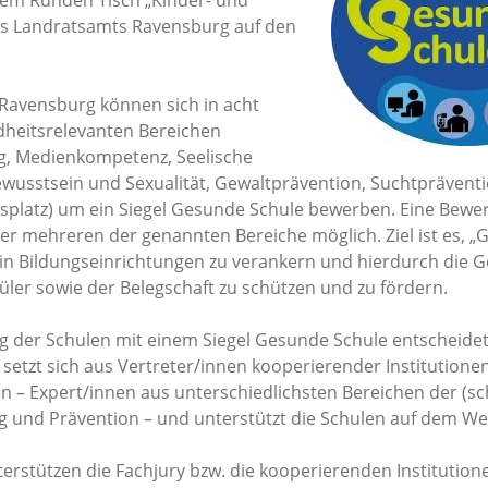
em Runden Tisch „Kinder- und
s Landratsamts Ravensburg auf den
 Ravensburg können sich in acht
heitsrelevanten Bereichen
, Medienkompetenz, Seelische
wusstsein und Sexualität, Gewaltprävention, Suchtprävent
platz) um ein Siegel Gesunde Schule bewerben. Eine Bewerb
der mehreren der genannten Bereiche möglich. Ziel ist es, „
t in Bildungseinrichtungen zu verankern und hierdurch die 
ler sowie der Belegschaft zu schützen und zu fördern.
g der Schulen mit einem Siegel Gesunde Schule entscheidet
y setzt sich aus Vertreter/innen kooperierender Institutione
– Expert/innen aus unterschiedlichsten Bereichen der (sc
 und Prävention – und unterstützt die Schulen auf dem We
erstützen die Fachjury bzw. die kooperierenden Institution