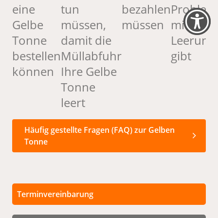
eine
tun
bezahlen
Problem
Gelbe
müssen,
müssen
mit der
Tonne
damit die
Leerung
bestellen
Müllabfuhr
gibt
können
Ihre Gelbe
Tonne
leert
Häufig gestellte Fragen (FAQ) zur Gelben
Tonne
Terminvereinbarung