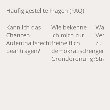
Häufig gestellte Fragen (FAQ)
Kann ich das
Wie bekenne
Was 
Chancen-
ich mich zur
Veru
Aufenthaltsrecht
freiheitlich
zu ei
beantragen?
demokratischen
geri
Grundordnung?
Straf