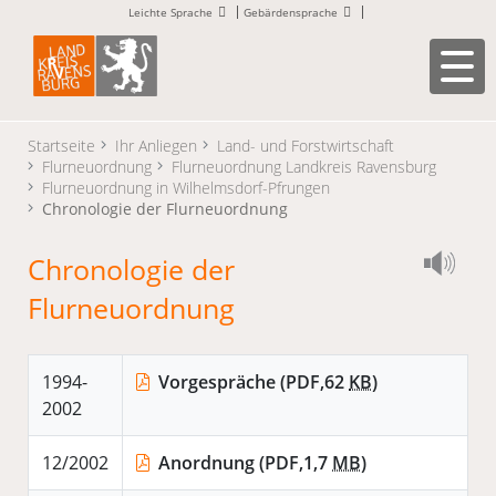
Leichte Sprache
Gebärdensprache
Startseite
Ihr Anliegen
Land- und Forstwirtschaft
Flurneuordnung
Flurneuordnung Landkreis Ravensburg
Flurneuordnung in Wilhelmsdorf-Pfrungen
Chronologie der Flurneuordnung
Chronologie der
Flurneuordnung
1994-
Vorgespräche
(PDF,62
KB
)
2002
12/2002
Anordnung
(PDF,1,7
MB
)