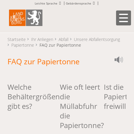
Leichte Sprache
Gebärdensprache
Startseite
Ihr Anliegen
Abfall
Unsere Abfallentsorgung
Papiertonne
FAQ zur Papiertonne
FAQ zur Papiertonne
Welche
Wie oft leert
Ist die
Behältergrößen
die
Papierto
gibt es?
Müllabfuhr
freiwillig
die
Papiertonne?