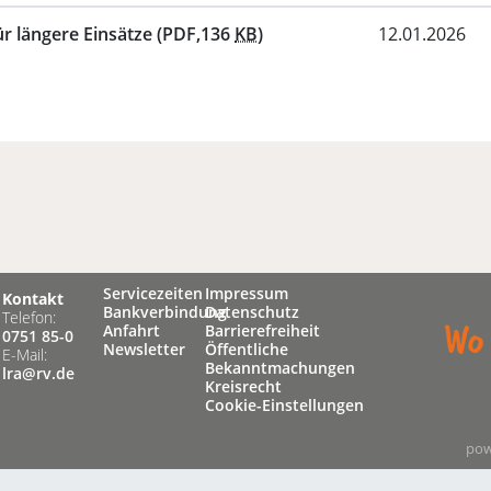
ür längere Einsätze
(PDF,136
KB
)
12.01.2026
Servicezeiten
Impressum
Kontakt
Bankverbindung
Datenschutz
Telefon:
Anfahrt
Barrierefreiheit
0751 85-0
Newsletter
Öffentliche
E-Mail:
Bekanntmachungen
lra@rv.de
Kreisrecht
Cookie-Einstellungen
pow