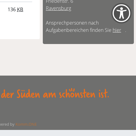
Friedenstr. 6
Ravensburg
136
KB
Ansprechpersonen nach
Aufgabenbereichen finden Sie
hier
.
ered by
Komm.ONE