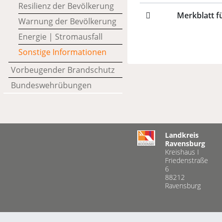
Resilienz der Bevölkerung
Merkblatt f
Warnung der Bevölkerung
Energie | Stromausfall
Sonstige Informationen
Vorbeugender Brandschutz
Bundeswehrübungen
Landkreis
Ravensburg
Kreishaus I
Friedenstraße
6
88212
Ravensburg