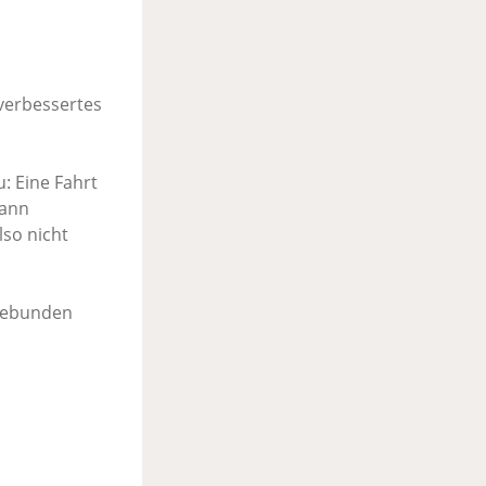
verbessertes
: Eine Fahrt
dann
so nicht
ngebunden