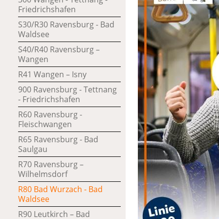
Friedrichshafen
S30/R30 Ravensburg - Bad
Waldsee
S40/R40 Ravensburg –
Wangen
R41 Wangen – Isny
900 Ravensburg - Tettnang
- Friedrichshafen
R60 Ravensburg -
Fleischwangen
R65 Ravensburg - Bad
Saulgau
R70 Ravensburg –
Wilhelmsdorf
R80 Bad Wurzach - Bad
Waldsee
R90 Leutkirch – Bad