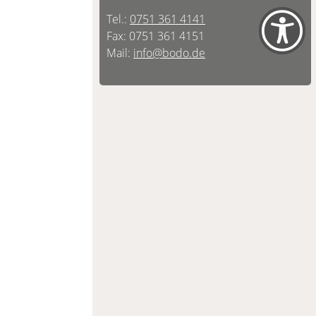
Tel.:
0751 361 4141
Fax: 0751 361 4151
Mail:
info@bodo.de