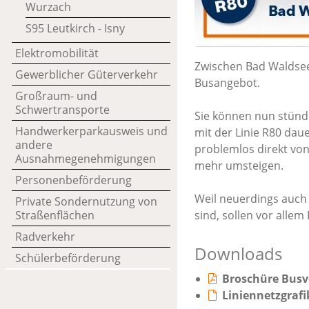
Wurzach
S95 Leutkirch - Isny
Elektromobilität
Zwischen Bad Waldsee
Gewerblicher Güterverkehr
Busangebot.
Großraum- und
Schwertransporte
Sie können nun stündl
Handwerkerparkausweis und
mit der Linie R80 daue
andere
problemlos direkt vo
Ausnahmegenehmigungen
mehr umsteigen.
Personenbeförderung
Weil neuerdings auc
Private Sondernutzung von
Straßenflächen
sind, sollen vor alle
Radverkehr
Downloads
Schülerbeförderung
Broschüre Busv
Liniennetzgrafi