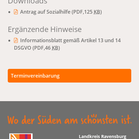
Downloads
Antrag auf Sozialhilfe
(PDF,125
KB
)
Ergänzende Hinweise
Informationsblatt gemäß Artikel 13 und 14
DSGVO
(PDF,46
KB
)
Terminvereinbarung
Persönliche Termine sind nach vorheriger
Vereinbarung möglich.
Unsere Kontaktdaten finden Sie unten.
Landkreis Ravensburg