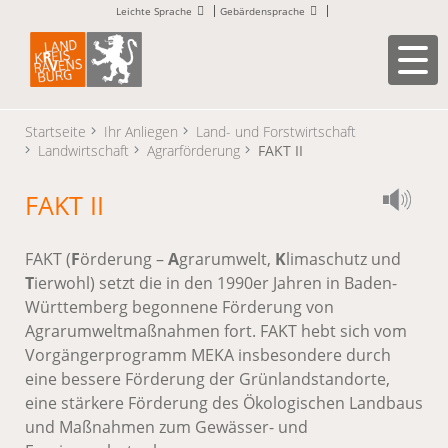
Leichte Sprache
Gebärdensprache
Startseite
Ihr Anliegen
Land- und Forstwirtschaft
Landwirtschaft
Agrarförderung
FAKT II
FAKT II
FAKT (
F
örderung –
A
grarumwelt,
K
limaschutz und
T
ierwohl) setzt die in den 1990er Jahren in Baden-
Württemberg begonnene Förderung von
Agrarumweltmaßnahmen fort. FAKT hebt sich vom
Vorgängerprogramm MEKA insbesondere durch
eine bessere Förderung der Grünlandstandorte,
eine stärkere Förderung des Ökologischen Landbaus
und Maßnahmen zum Gewässer- und