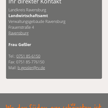
Ihr direkter Kontakt
mögliche Terminvereinbarung finden Sie
untenstehend in der Kontaktbox.
Landkreis Ravensburg
Landwirtschaftsamt
Verwaltungsgebäude Ravensburg
Frauenstraße 4
Ravensburg
Frau Geßler
Tel.:
0751 85-6150
Fax: 0751 85-776150
Mail:
b.gessler@rv.de