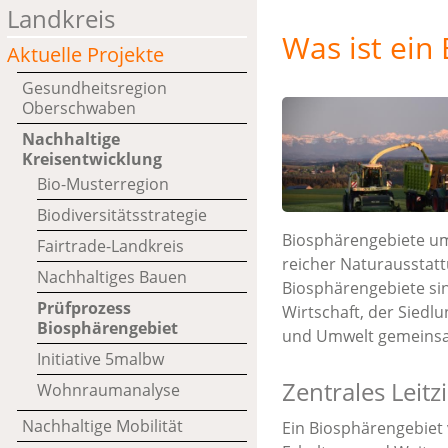
Landkreis
Was ist ein
Aktuelle Projekte
Gesundheitsregion
Oberschwaben
Nachhaltige
Kreisentwicklung
Bio-Musterregion
Biodiversitätsstrategie
Biosphärengebiete um
Fairtrade-Landkreis
reicher Naturausstattu
Nachhaltiges Bauen
Biosphärengebiete sin
Prüfprozess
Wirtschaft, der Sied
Biosphärengebiet
und Umwelt gemeinsam
Initiative 5malbw
Zentrales Leitz
Wohnraumanalyse
Nachhaltige Mobilität
Ein Biosphärengebiet v