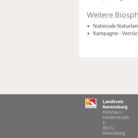
Weitere Biosph
Nationale Naturla
Kampagne - Verrüc
Landkreis
Ravensburg
Kreishaus I
Friedenstraße
6
88212
Ravensburg