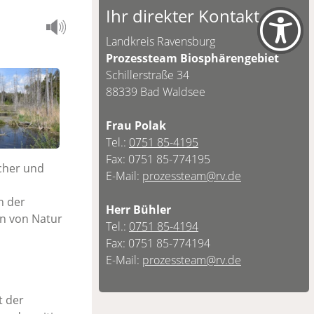
Ihr direkter Kontakt
Landkreis Ravensburg
Prozessteam Biosphärengebiet
Schillerstraße 34
88339 Bad Waldsee
Frau Polak
Tel.:
0751 85-4195
Fax: 0751 85-774195
cher und
E-Mail:
prozessteam@rv.de
h der
Herr Bühler
en von Natur
Tel.:
0751 85-4194
Fax: 0751 85-774194
E-Mail:
prozessteam@rv.de
t der