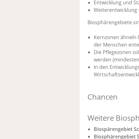
Entwicklung und Stä
Weiterentwicklung 
Biosphärengebiete si
Kernzonen ähneln N
der Menschen entwi
Die Pflegezonen so
werden (mindestens
In den Entwicklung
Wirtschaftsentwick
Chancen
Weitere Biosp
Biospärengebiet S
Biosphärengebiet 