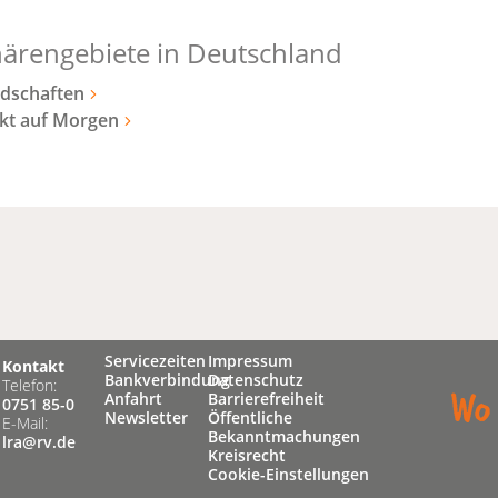
ärengebiete in Deutschland
ndschaften
kt auf Morgen
Servicezeiten
Impressum
Kontakt
Bankverbindung
Datenschutz
Telefon:
Anfahrt
Barrierefreiheit
0751 85-0
Newsletter
Öffentliche
E-Mail:
Bekanntmachungen
lra@rv.de
Kreisrecht
Cookie-Einstellungen