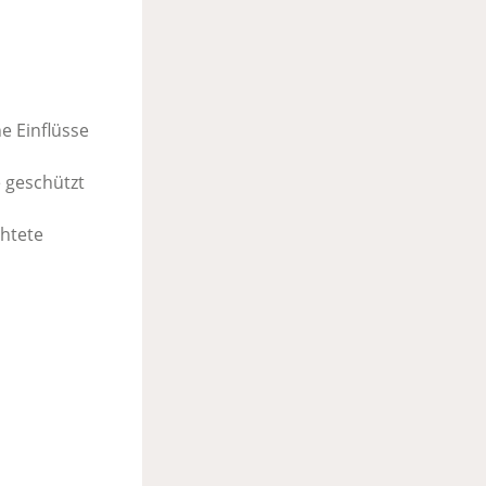
e Einflüsse
 geschützt
chtete