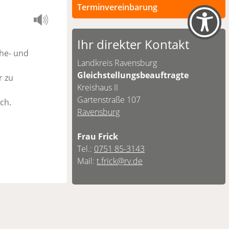
Terminvereinbarung
Persönliche Termine sind nach
vorheriger Vereinbarung möglich.
Ihr direkter Kontakt
Ehe- und
Unsere Kontaktdaten finden Sie
Landkreis Ravensburg
unten.
Gleichstellungsbeauftragte
r zu
Kreishaus II
Gartenstraße 107
ch.
Ravensburg
Frau Frick
Tel.:
0751 85-3143
Mail:
t.frick@rv.de