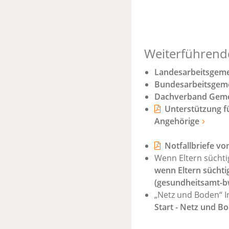
Weiterführend
Landesarbeitsgemei
Bundesarbeitsgemei
Dachverband Geme
Unterstützung f
Angehörige
Notfallbriefe vo
Wenn Eltern süchti
wenn Eltern süchti
(gesundheitsamt-b
„Netz und Boden“ In
Start - Netz und B