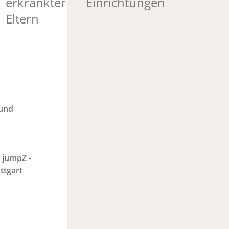
erkrankter
Einrichtungen
Eltern
 und
)
jumpZ -
ttgart