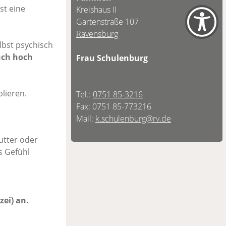
st eine
Kreishaus II
Gartenstraße 107
Ravensburg
elbst psychisch
ch hoch
Frau Schulenburg
lieren.
Tel.:
0751 85-3216
Fax: 0751 85-773216
Mail:
k.schulenburg@rv.de
utter oder
s Gefühl
zei) an.