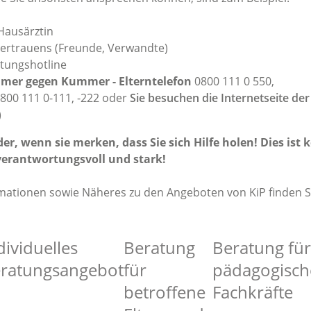
 Hausärztin
Vertrauens (Freunde, Verwandte)
tungshotline
er gegen Kummer - Elterntelefon
0800 111 0 550,
800 111 0-111, -222 oder
Sie besuchen die Internetseite der
)
der, wenn sie merken, dass Sie sich Hilfe holen! Dies ist 
erantwortungsvoll und stark!
mationen sowie Näheres zu den Angeboten von KiP finden Si
dividuelles
Beratung
Beratung für
ratungsangebot
für
pädagogisch
betroffene
Fachkräfte