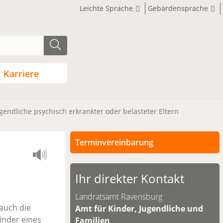
Leichte Sprache
Gebärdensprache
Karriere
ugendliche psychisch erkrankter oder belasteter Eltern
Terminvereinbarung
Persönliche Termine sind nach
vorheriger Vereinbarung möglich.
Ihr direkter Kontakt
Unsere Kontaktdaten finden Sie
Landratsamt Ravensburg
unten.
 auch die
Amt für Kinder, Jugendliche und
Kinder eines
Familien