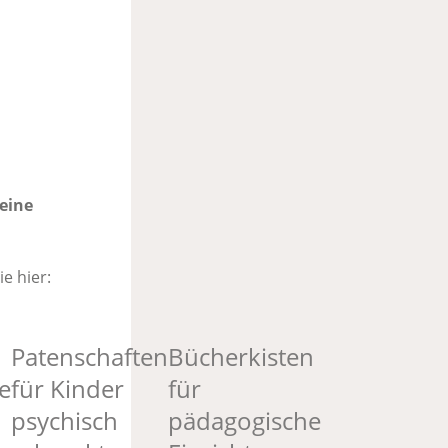
keine
e hier:
Patenschaften
Bücherkisten
e
für Kinder
für
psychisch
pädagogische