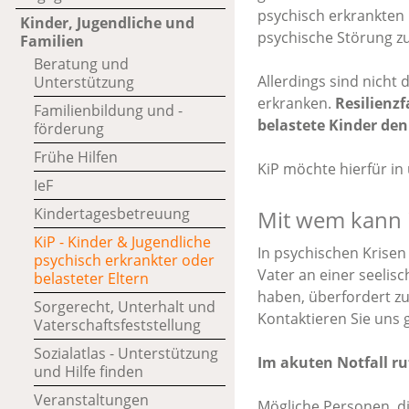
psychisch erkrankten E
Kinder, Jugendliche und
psychische Störung z
Familien
Beratung und
Allerdings sind nicht 
Unterstützung
erkranken.
Resilienz
Familienbildung und -
belastete Kinder de
förderung
Frühe Hilfen
KiP möchte hierfür in
IeF
Kindertagesbetreuung
Mit wem kann 
KiP - Kinder & Jugendliche
In psychischen Krisen
psychisch erkrankter oder
Vater an einer seelis
belasteter Eltern
haben, überfordert zu 
Sorgerecht, Unterhalt und
Kontaktieren Sie uns 
Vaterschaftsfeststellung
Sozialatlas - Unterstützung
Im akuten Notfall ruf
und Hilfe finden
Veranstaltungen
Mögliche Personen, di