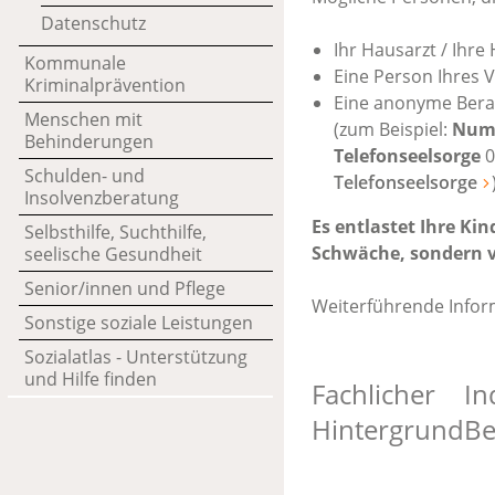
Datenschutz
Ihr Hausarzt / Ihre
Kommunale
Eine Person Ihres 
Kriminalprävention
Eine anonyme Bera
Menschen mit
(zum Beispiel:
Numm
Behinderungen
Telefonseelsorge
0
Schulden- und
Telefonseelsorge
Insolvenzberatung
Es entlastet Ihre Kin
Selbsthilfe, Suchthilfe,
Schwäche, sondern v
seelische Gesundheit
Senior/innen und Pflege
Weiterführende Infor
Sonstige soziale Leistungen
Sozialatlas - Unterstützung
und Hilfe finden
Fachlicher
In
Hintergrund
Be