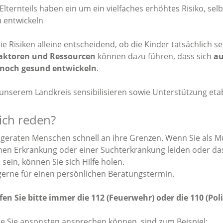
lternteils haben ein um ein vielfaches erhöhtes Risiko, selb
u entwickeln
die Risiken alleine entscheidend, ob die Kinder tatsächlich s
faktoren und Ressourcen
können dazu führen, dass sich
au
nnoch gesund entwickeln
.
 unserem Landkreis sensibilisieren sowie Unterstützung etab
ich reden?
 geraten Menschen schnell an ihre Grenzen. Wenn Sie als M
chen Erkrankung oder einer Suchterkrankung leiden oder da
sein, können Sie sich Hilfe holen.
gerne für einen persönlichen Beratungstermin.
en Sie bitte immer die 112 (Feuerwehr) oder die 110 (Poli
e Sie ansonsten ansprechen können, sind zum Beispiel: