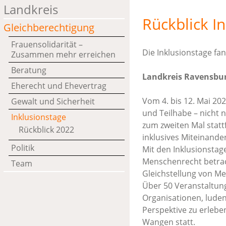
Landkreis
Rückblick I
Gleichberechtigung
Frauensolidarität –
Die Inklusionstage f
Zusammen mehr erreichen
Beratung
Landkreis Ravensburg
Eherecht und Ehevertrag
Vom 4. bis 12. Mai 202
Gewalt und Sicherheit
und Teilhabe – nicht 
Inklusionstage
zum zweiten Mal statt
Rückblick 2022
inklusives Miteinander
Politik
Mit den Inklusionstag
Menschenrecht betrac
Team
Gleichstellung von M
Über 50 Veranstaltun
Organisationen, luden
Perspektive zu erlebe
Wangen statt.