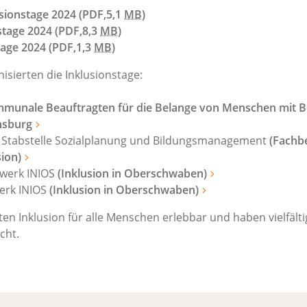
sionstage 2024
(PDF,5,1
MB
)
stage 2024
(PDF,8,3
MB
)
tage 2024
(PDF,1,3
MB
)
sierten die Inklusionstage:
munale Beauftragten für die Belange von Menschen mit 
nsburg
, Stabstelle Sozialplanung und Bildungsmanagement
(Fachb
sion)
zwerk INIOS
(Inklusion in Oberschwaben)
erk INIOS
(Inklusion in Oberschwaben)
en Inklusion für alle Menschen erlebbar und haben vielfälti
cht.