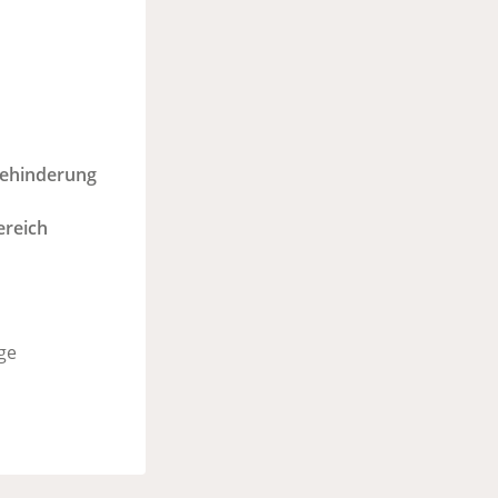
Behinderung
ereich
ge