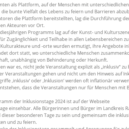
enten als Plattform, auf der Menschen mit unterschiedlichen
e bunte Vielfalt des Lebens zu feiern und Barrieren abzu
oren die Plattform bereitstellten, lag die Durchführung de
en Akteuren vor Ort.
diesjährigen Programms lag auf der Kunst- und Kulturszen
für Zugänglichkeit und Teilhabe in allen Lebensbereichen zu
, Kulturakteure und -orte wurden ermutigt, ihre Angebote in
 findet dort statt, wo unterschiedliche Menschen zusamme
chaft, unabhängig von Behinderung oder Herkunft.
 war es, nicht jede Veranstaltung explizit als „inklusiv“ zu b
der Veranstaltungen gehen und nicht um den Hinweis auf Ink
griffe ‚inklusiv‘ oder ‚Inklusion‘ werden oft inflationär verw
entstehen, dass die Veranstaltungen nur für Menschen mit
ramm der Inklusionstage 2024 ist auf der Webseite
tage einsehbar. Alle Bürgerinnen und Bürger im Landkreis 
l dieser besonderen Tage zu sein und gemeinsam die inklus
en und zu feiern.