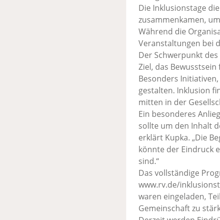
Die Inklusionstage di
zusammenkamen, um di
Während die Organisat
Veranstaltungen bei d
Der Schwerpunkt des 
Ziel, das Bewusstsein 
Besonders Initiativen
gestalten. Inklusion
mitten in der Gesells
Ein besonderes Anliegen
sollte um den Inhalt 
erklärt Kupka. „Die Be
könnte der Eindruck 
sind.“
Das vollständige Prog
www.rv.de/inklusions
waren eingeladen, Tei
Gemeinschaft zu stärk