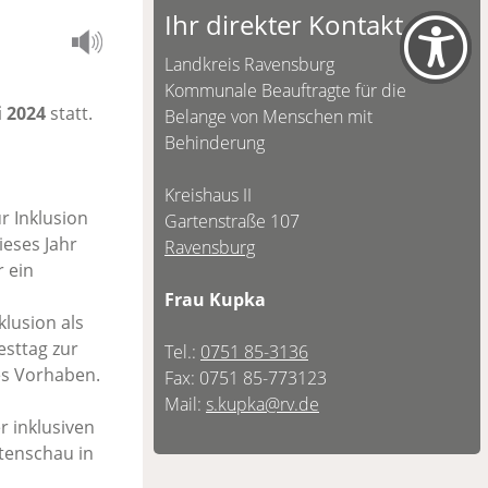
Ihr direkter Kontakt
Landkreis Ravensburg
Kommunale Beauftragte für die
i 2024
statt.
Belange von Menschen mit
Behinderung
Kreishaus II
r Inklusion
Gartenstraße 107
ieses Jahr
Ravensburg
 ein
Frau Kupka
lusion als
esttag zur
Tel.:
0751 85-3136
es Vorhaben.
Fax: 0751 85-773123
Mail:
s.kupka@rv.de
r inklusiven
rtenschau in