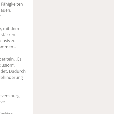
 Fähigkeiten
bauen.
r
e, mit dem
 stärken.
klusiv zu
nkommen –
etiteln. „Es
lusion“,
endet. Dadurch
 Behinderung
Ravensburg
ive