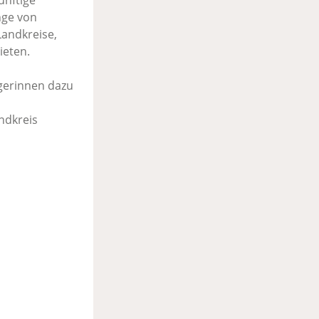
ünftige
nge von
andkreise,
ieten.
rgerinnen dazu
ndkreis