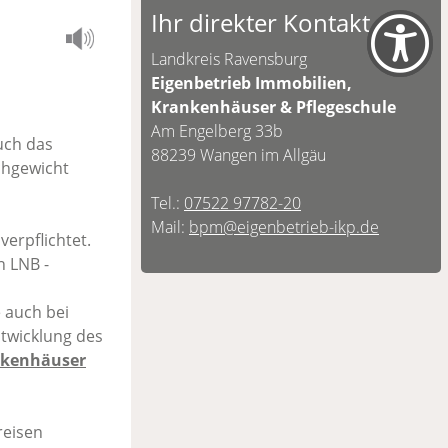
Ihr direkter Kontakt
Landkreis Ravensburg
Eigenbetrieb Immobilien,
Krankenhäuser & Pflegeschule
Am Engelberg 33b
auch das
88239 Wangen im Allgäu
ichgewicht
Tel.:
07522 97782-20
Mail:
bpm@eigenbetrieb-ikp.de
erpflichtet.
n LNB -
 auch bei
twicklung des
ankenhäuser
reisen