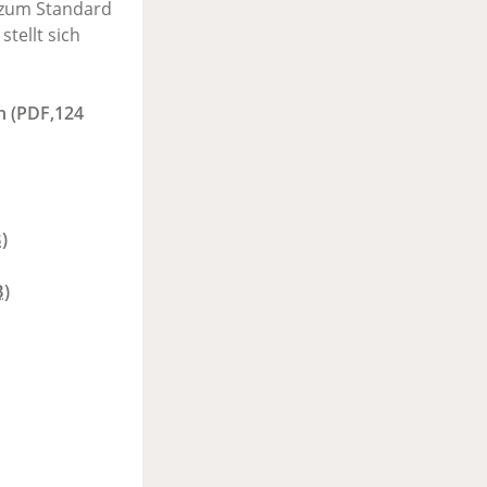
 zum Standard
tellt sich
n
(PDF,124
B
)
B
)