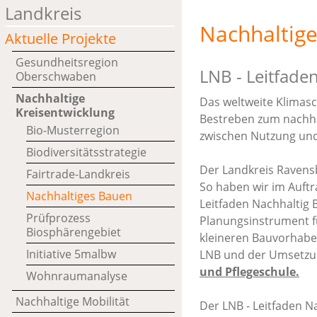
Landkreis
Nachhaltige
Aktuelle Projekte
Gesundheitsregion
LNB - Leitfade
Oberschwaben
Nachhaltige
Das weltweite Klimasch
Kreisentwicklung
Bestreben zum nachhalt
Bio-Musterregion
zwischen Nutzung und
Biodiversitätsstrategie
Der Landkreis Ravens
Fairtrade-Landkreis
So haben wir im Auftr
Nachhaltiges Bauen
Leitfaden Nachhaltig B
Prüfprozess
Planungsinstrument f
Biosphärengebiet
kleineren Bauvorhabe
Initiative 5malbw
LNB und der Umsetzun
und Pflegeschule.
Wohnraumanalyse
Nachhaltige Mobilität
Der LNB - Leitfaden 