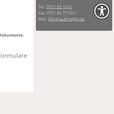
Tel.:
0751 85-1416
Fax: 0751 85-771411
Mail:
fahrerlaubnis@rv.de
e Dokumente.
Formulare