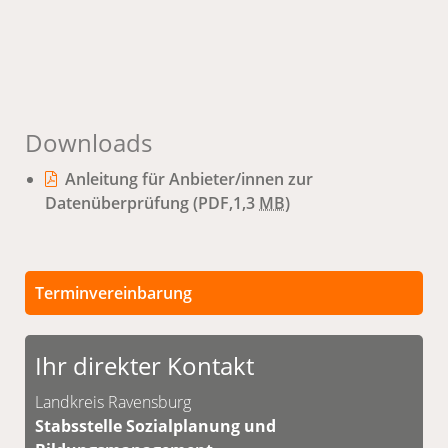
Downloads
Anleitung für Anbieter/innen zur
Datenüberprüfung
(PDF,1,3
MB
)
Terminvereinbarung
Persönliche Termine sind nach vorheriger
Vereinbarung möglich.
Ihr direkter Kontakt
Unsere Kontaktdaten finden Sie unten.
Landkreis Ravensburg
Stabsstelle Sozialplanung und