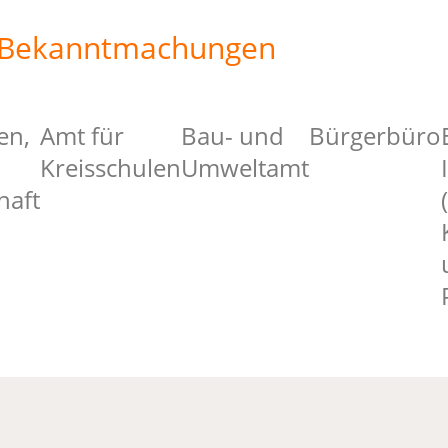
e Bekanntmachungen
en,
Amt für
Bau- und
Bürgerbüro
Kreisschulen
Umweltamt
haft